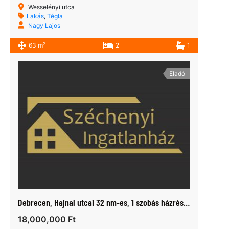
Wesselényi utca
Lakás
,
Tégla
Nagy Lajos
2
63 m
2
1
Eladó
Debrecen, Hajnal utcai 32 nm-es, 1 szobás házrész eladó
18,000,000 Ft