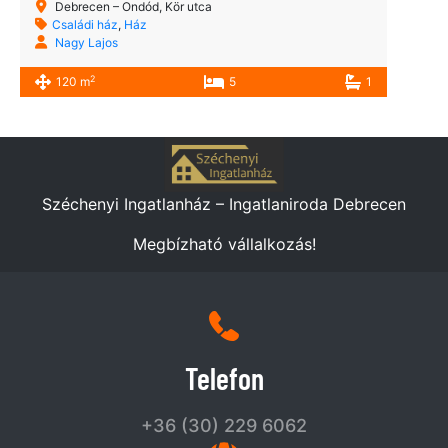
Debrecen – Ondód, Kör utca
Családi ház
,
Ház
Nagy Lajos
2
120 m
5
1
Széchenyi Ingatlanház – Ingatlaniroda Debrecen
Megbízható vállalkozás!
Telefon
+36 (30) 229 6062