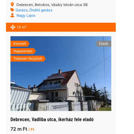
Debrecen, Belváros, Vásáry István utca 3B
Garázs
,
Önálló garázs
Nagy Lajos
2
14 m
Kiemelt
Eladó
Napelemes
Teljesen felújított
Debrecen, Vadliba utca, ikerház fele eladó
72 m Ft
/ Ft