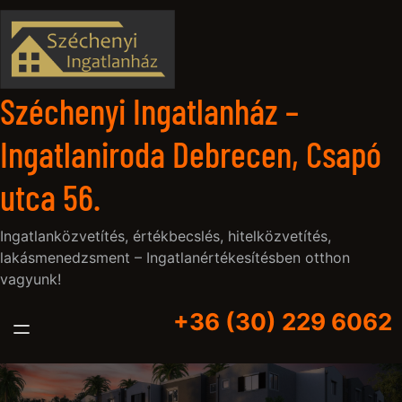
Ugrás
a
tartalomhoz
Széchenyi Ingatlanház –
Ingatlaniroda Debrecen, Csapó
utca 56.
Ingatlanközvetítés, értékbecslés, hitelközvetítés,
lakásmenedzsment – Ingatlanértékesítésben otthon
vagyunk!
+36 (30) 229 6062