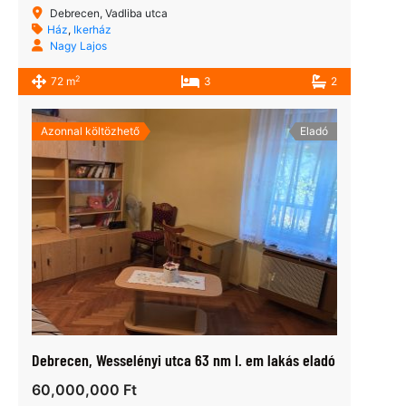
Debrecen, Vadliba utca
Ház
,
Ikerház
Nagy Lajos
2
72 m
3
2
Azonnal költözhető
Eladó
Debrecen, Wesselényi utca 63 nm I. em lakás eladó
60,000,000 Ft