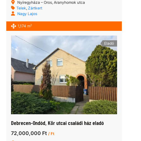
Nyíregyháza – Oros, Aranyhomok utca
Telek
,
Zártkert
Nagy Lajos
2
1,174 m
Eladó
Debrecen-Ondód, Kör utcai családi ház eladó
72,000,000 Ft
/ Ft