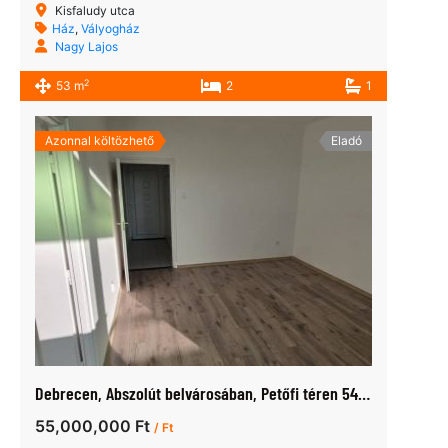
Kisfaludy utca
Ház
,
Vályogház
Nagy Lajos
2
53 m
2
1
Azonnal költözhető
Eladó
Debrecen, Abszolút belvárosában, Petőfi téren 54 nm lakás eladó
55,000,000 Ft
/ Ft