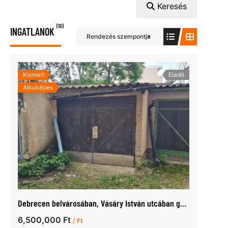
Keresés
(10)
INGATLANOK
Rendezés szempontja
Kiemelt
Eladó
Alkuképes
Debrecen belvárosában, Vásáry István utcában garázs eladó
6,500,000 Ft
/ Ft