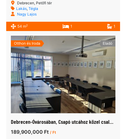
Debrecen, Petőfi tér
Lakás
,
Tégla
Nagy Lajos
2
54 m
1
1
Otthon és Iroda
Eladó
Debrecen-Óvárosában, Csapó utcához közel családi ház – iroda eladó
189,900,000 Ft
/ Ft