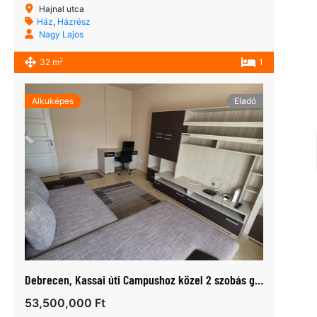
Hajnal utca
Ház
,
Házrész
Nagy Lajos
2
32 m
1
Alkuképes
Eladó
Debrecen, Kassai úti Campushoz közel 2 szobás gázfűtéses lakás eladó.
53,500,000 Ft