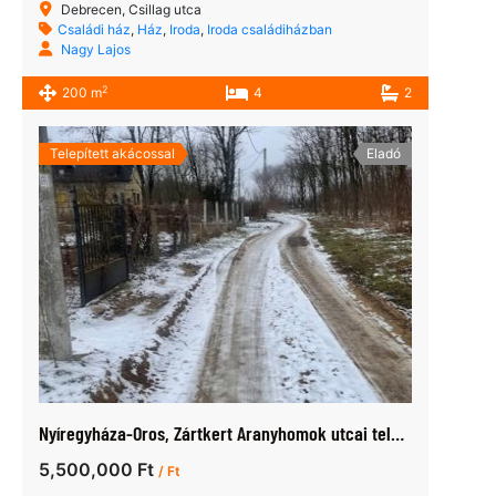
Debrecen, Csillag utca
Családi ház
,
Ház
,
Iroda
,
Iroda családiházban
Nagy Lajos
2
200 m
4
2
Telepített akácossal
Eladó
Nyíregyháza-Oros, Zártkert Aranyhomok utcai telek eladó
5,500,000 Ft
/ Ft