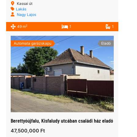
Kassai út
Lakás
Nagy Lajos
2
49 m
1
1
Automata garázskapu
Eladó
Berettyóújfalu, Kisfaludy utcában családi ház eladó
47,500,000 Ft