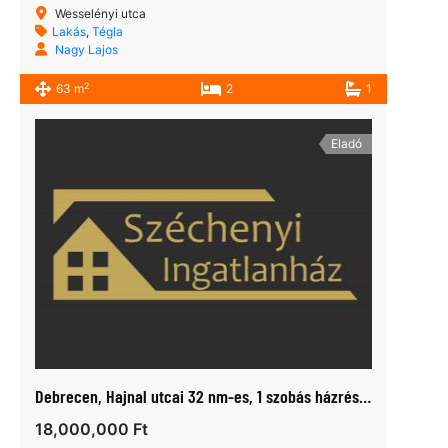
Wesselényi utca
Lakás
,
Tégla
Nagy Lajos
2
63 m
2
1
Eladó
Debrecen, Hajnal utcai 32 nm-es, 1 szobás házrész eladó
18,000,000 Ft