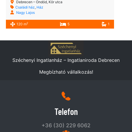
Debrecen – Ondód, Kör utca
Családi ház
,
Ház
Nagy Lajos
2
120 m
5
1
Széchenyi Ingatlanház – Ingatlaniroda Debrecen
Megbízható vállalkozás!
Telefon
+36 (30) 229 6062