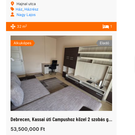
Hajnal utca
Ház
,
Házrész
Nagy Lajos
2
32 m
1
Alkuképes
Eladó
Debrecen, Kassai úti Campushoz közel 2 szobás gázfűtéses lakás eladó.
53,500,000 Ft