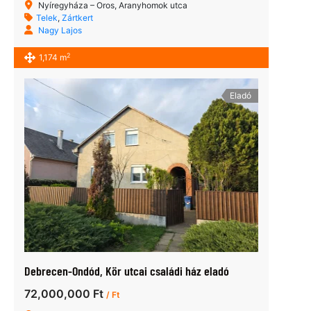
Nyíregyháza – Oros, Aranyhomok utca
Telek
,
Zártkert
Nagy Lajos
2
1,174 m
Eladó
Debrecen-Ondód, Kör utcai családi ház eladó
72,000,000 Ft
/ Ft