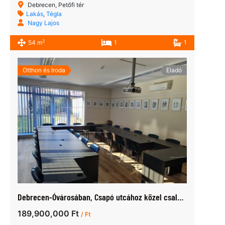
Debrecen, Petőfi tér
Lakás
,
Tégla
Nagy Lajos
2
54 m
1
1
Otthon és Iroda
Eladó
Debrecen-Óvárosában, Csapó utcához közel családi ház – iroda eladó
189,900,000 Ft
/ Ft