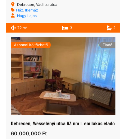
Debrecen, Vadliba utca
Ház
,
Ikerház
Nagy Lajos
2
72 m
3
2
Azonnal költözhető
Eladó
Debrecen, Wesselényi utca 63 nm I. em lakás eladó
60,000,000 Ft