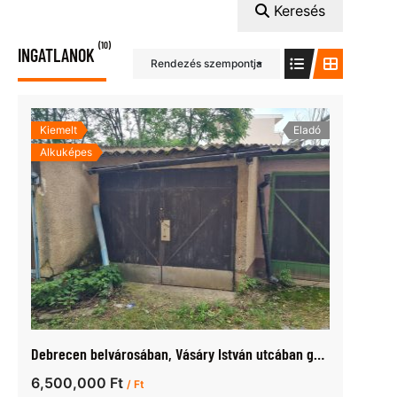
Keresés
(10)
INGATLANOK
Rendezés szempontja
Kiemelt
Eladó
Alkuképes
Debrecen belvárosában, Vásáry István utcában garázs eladó
6,500,000 Ft
/ Ft