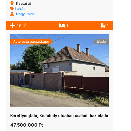
Kassai út
Lakás
Nagy Lajos
2
49 m
1
1
Automata garázskapu
Eladó
Berettyóújfalu, Kisfaludy utcában családi ház eladó
47,500,000 Ft