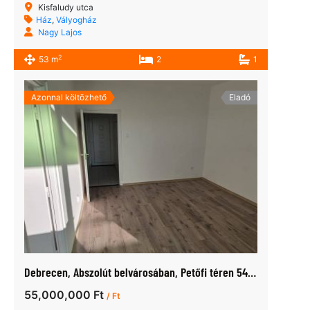
Kisfaludy utca
Ház
,
Vályogház
Nagy Lajos
2
53 m
2
1
Azonnal költözhető
Eladó
Debrecen, Abszolút belvárosában, Petőfi téren 54 nm lakás eladó
55,000,000 Ft
/ Ft