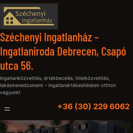
Ugrás
a
tartalomhoz
Széchenyi Ingatlanház –
Ingatlaniroda Debrecen, Csapó
utca 56.
Ingatlanközvetítés, értékbecslés, hitelközvetítés,
lakásmenedzsment – Ingatlanértékesítésben otthon
vagyunk!
+36 (30) 229 6062