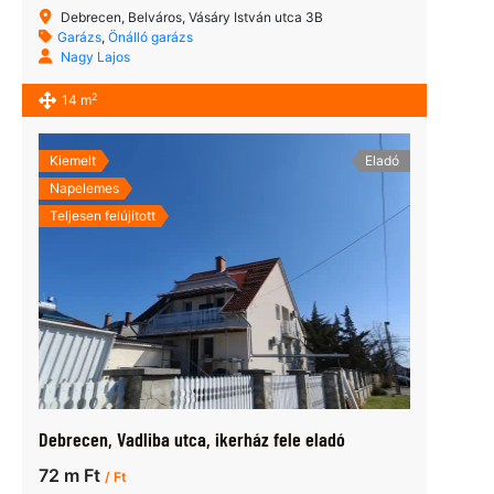
Debrecen, Belváros, Vásáry István utca 3B
Garázs
,
Önálló garázs
Nagy Lajos
2
14 m
Kiemelt
Eladó
Napelemes
Teljesen felújított
Debrecen, Vadliba utca, ikerház fele eladó
72 m Ft
/ Ft